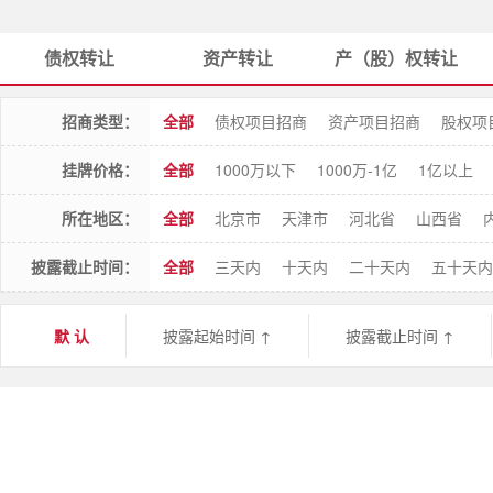
债权转让
资产转让
产（股）权转让
招商类型：
全部
债权项目招商
资产项目招商
股权项
挂牌价格：
全部
1000万以下
1000万-1亿
1亿以上
所在地区：
全部
北京市
天津市
河北省
山西省
江西省
山东省
河南省
湖北省
湖南省
披露截止时间：
全部
三天内
十天内
二十天内
五十天内
陕西省
甘肃省
青海省
宁夏回族自治区
默 认
披露起始时间
↑
披露截止时间
↑