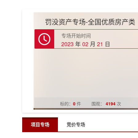
罚没资产专场-全国优质房产类
专场开始时间
2023
年
02
月
21
日
标的：
0
件
围观：
4194
次
项目专场
竞价专场